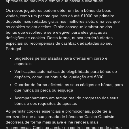
aproveita ao máximo o tempo que passa a divertir-se.
Os novos jogadores podem obter um bom bónus de boas-
vindas, como um pacote que lhes dá até €1000 no primeiro
depósito mais rodadas grátis nos melhores slots, uma vez que
os cookies sejam aceites. O site consegue lembrar-se dos
bónus que escolheu e se é elegível para eles graças às
definições de cookies. Desta forma, nunca perderá ofertas
especiais ou recompensas de cashback adaptadas ao seu
Portugal.
Sugestões personalizadas para ofertas em curso e
especiais
Verificações automáticas de elegibilidade para bónus de
depósito, como um bónus de igualação até €300
Guardar de forma eficiente os seus códigos de bónus, para
que nunca os perca ou esqueça
Acompanhamento em tempo real do progresso dos seus
bónus e dos requisitos de apostas
Ao permitir cookies essenciais e promocionais, pode ter a
certeza de que a sua jornada de bónus no Casino Goodwin
decorrerá de forma mais suave e lhe renderá mais
recompensas. Continua a estar no controlo porque pode alterar