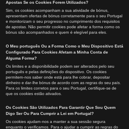
Apostas Se os Cookies Forem Utilizados?
Sim, os cookies acompanham a sua atividade de bónus,
apresentam ofertas de bónus corretamente para o seu Portugal
e monitorizam o seu progresso no cumprimento dos requisitos
de apostas. Não permitir cookies pode afetar a forma como os
bónus são acompanhados e quem é elegível para eles.
O Meu português Ou a Forma Como o Meu Dispositivo Está
Configurado Para Cookies Afetam a Minha Conta de
Alguma Forma?
Os limites e a disponibilidade podem ser alterados pelo seu
português e pelas definições do dispositivo. Os cookies
permitem-nos saber onde está para lhe cobrar, depositar
dinheiro e dar-lhe bónus de acordo com as regras do seu país.
Para os limites corretos para o seu Portugal, certifique-se de
que os cookies estão ativados.
Os Cookies São Utilizados Para Garantir Que Sou Quem
Digo Ser Ou Para Cumprir a Lei em Portugal?
Os cookies ajudam-nos a manter a sua sessão segura
enquanto o verificamos. Para o ajudar a cumprir as regras do