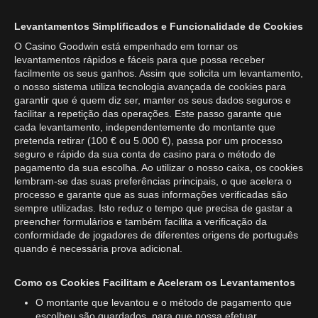
Levantamentos Simplificados e Funcionalidade de Cookies
O Casino Goodwin está empenhado em tornar os
levantamentos rápidos e fáceis para que possa receber
facilmente os seus ganhos. Assim que solicita um levantamento,
o nosso sistema utiliza tecnologia avançada de cookies para
garantir que é quem diz ser, manter os seus dados seguros e
facilitar a repetição das operações. Este passo garante que
cada levantamento, independentemente do montante que
pretenda retirar (100 € ou 5.000 €), passa por um processo
seguro e rápido da sua conta de casino para o método de
pagamento da sua escolha. Ao utilizar o nosso caixa, os cookies
lembram-se das suas preferências principais, o que acelera o
processo e garante que as suas informações verificadas são
sempre utilizadas. Isto reduz o tempo que precisa de gastar a
preencher formulários e também facilita a verificação da
conformidade de jogadores de diferentes origens de português
quando é necessária prova adicional.
Como os Cookies Facilitam e Aceleram os Levantamentos
O montante que levantou e o método de pagamento que
escolheu são guardados, para que possa efetuar