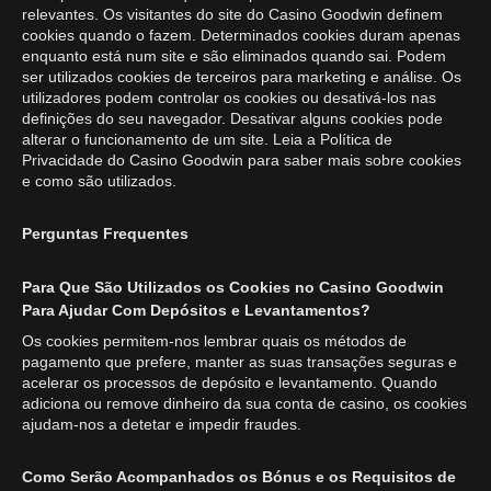
relevantes. Os visitantes do site do Casino Goodwin definem
cookies quando o fazem. Determinados cookies duram apenas
enquanto está num site e são eliminados quando sai. Podem
ser utilizados cookies de terceiros para marketing e análise. Os
utilizadores podem controlar os cookies ou desativá-los nas
definições do seu navegador. Desativar alguns cookies pode
alterar o funcionamento de um site. Leia a Política de
Privacidade do Casino Goodwin para saber mais sobre cookies
e como são utilizados.
Perguntas Frequentes
Para Que São Utilizados os Cookies no Casino Goodwin
Para Ajudar Com Depósitos e Levantamentos?
Os cookies permitem-nos lembrar quais os métodos de
pagamento que prefere, manter as suas transações seguras e
acelerar os processos de depósito e levantamento. Quando
adiciona ou remove dinheiro da sua conta de casino, os cookies
ajudam-nos a detetar e impedir fraudes.
Como Serão Acompanhados os Bónus e os Requisitos de