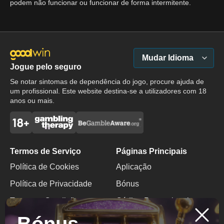
podem não funcionar ou funcionar de forma intermitente.
Mudar Idioma
Jogue pelo seguro
Se notar sintomas de dependência do jogo, procure ajuda de
um profissional. Este website destina-se a utilizadores com 18
anos ou mais.
Termos de Serviço
Páginas Principais
Política de Cookies
Aplicação
Política de Privacidade
Bónus
Termos e Condições
Código Promocional
Jogo Responsável
Bónus Sem Depósito