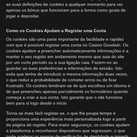
as suas definições de cookies a qualquer momento para ver
apenas os bónus que funcionam para a forma como gosta de
jogar e depositar.
Como os Cookies Ajudam a Registar uma Conta
Os cookies são uma parte importante da facilidade e rapidez
com que é possível registar uma conta no Casino Goodwin. Os
cookies ajudam a preencher automaticamente informações e a
manter o seu registo em andamento mesmo que saia do site
por um curto período ou a sua ligação caia. Fazem-no ao
guardar as suas preferências e informações de sessão. Isto
evita que tenha de introduzir a mesma informação duas vezes,
o que reduz a probabilidade de cometer erros ou de ficar
frustrado. Os cookies lembram-se de que escolheu um idioma e
de que preencheu apenas parcialmente os formulários quando
começa a criar a sua conta. Isto garante que o site funciona
bem para si logo desde o início.
Torna-se mais fácil registar-se, o que lhe poupa tempo e
proporciona uma experiência mais personalizada logo a partir
da página de registo. Para maior segurança, os cookies ajudam
a plataforma a reconhecer dispositivos que regressam, o que
pode acelerar os passos de verificação de identidade e impedir