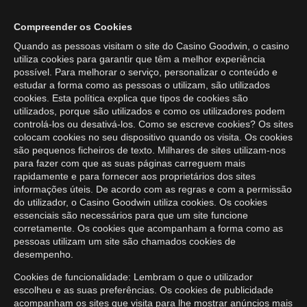
Compreender os Cookies
Quando as pessoas visitam o site do Casino Goodwin, o casino
utiliza cookies para garantir que têm a melhor experiência
possível. Para melhorar o serviço, personalizar o conteúdo e
estudar a forma como as pessoas o utilizam, são utilizados
cookies. Esta política explica que tipos de cookies são
utilizados, porque são utilizados e como os utilizadores podem
controlá-los ou desativá-los. Como se escreve cookies? Os sites
colocam cookies no seu dispositivo quando os visita. Os cookies
são pequenos ficheiros de texto. Milhares de sites utilizam-nos
para fazer com que as suas páginas carreguem mais
rapidamente e para fornecer aos proprietários dos sites
informações úteis. De acordo com as regras e com a permissão
do utilizador, o Casino Goodwin utiliza cookies. Os cookies
essenciais são necessários para que um site funcione
corretamente. Os cookies que acompanham a forma como as
pessoas utilizam um site são chamados cookies de
desempenho.
Cookies de funcionalidade: Lembram o que o utilizador
escolheu e as suas preferências. Os cookies de publicidade
acompanham os sites que visita para lhe mostrar anúncios mais