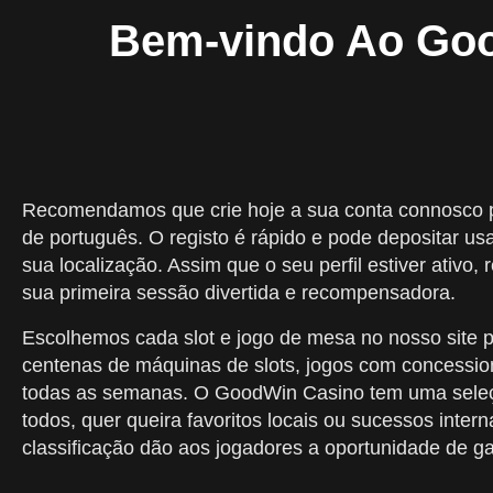
Bem-vindo Ao Goo
Recomendamos que crie hoje a sua conta connosco p
de português. O registo é rápido e pode depositar
sua localização. Assim que o seu perfil estiver ativo,
sua primeira sessão divertida e recompensadora.
Escolhemos cada slot e jogo de mesa no nosso site po
centenas de máquinas de slots, jogos com concessio
todas as semanas. O GoodWin Casino tem uma seleç
todos, quer queira favoritos locais ou sucessos inter
classificação dão aos jogadores a oportunidade de g