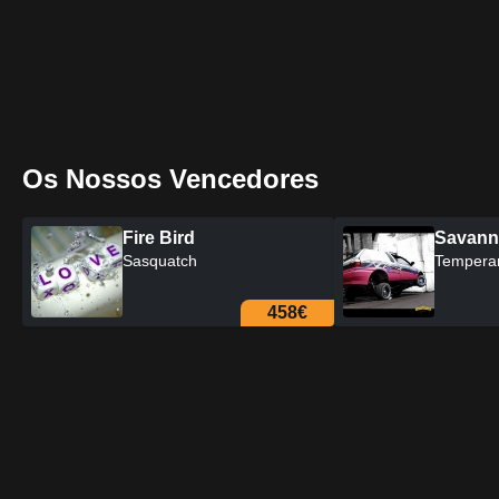
Os Nossos Vencedores
Monte Carlo
Fire Bir
Gothic Slacker
Sasquat
335€