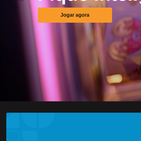
Jogar agora