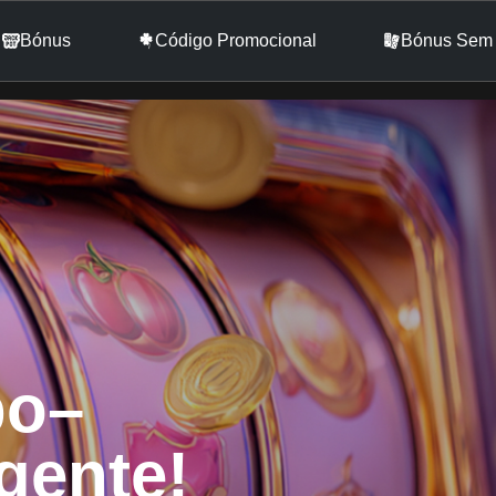
Bónus
Código Promocional
Bónus Sem 
po–
igente!