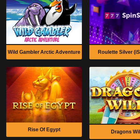
Junte-se Aos Vencedores Do Goodwin Casino: Os Jogado
Como Usar O Goodwin Para Aumentar As Suas Hipótes
Good Win Casino: Como Registar-se E Verificar A Sua C
Passos Importantes Para Concluir A Verificação
Wild Gambler Arctic Adventure
Roulette Silver (i
Rise Of Egypt
Dragons Wi