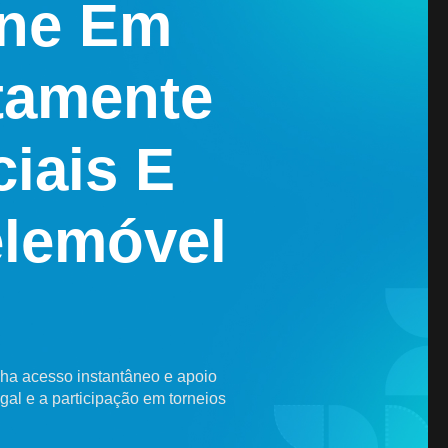
ine Em
tamente
iais E
elemóvel
ha acesso instantâneo e apoio
al e a participação em torneios