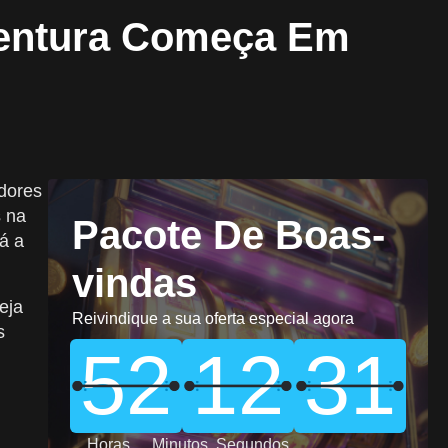
ventura Começa Em
dores
s na
Pacote De Boas-
rá a
vindas
eja
Reivindique a sua oferta especial agora
s
52
12
29
Horas
Minutos
Segundos