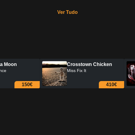
Ver Tudo
d
Savanna Moon
ch
Temperance
458€
150€