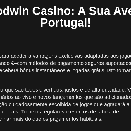
dwin Casino: A Sua A
Portugal!
ara aceder a vantagens exclusivas adaptadas aos joga
 usando €–com métodos de pagamento seguros suportado
 receberá bónus instantâneos e jogadas grátis. Isto torna
rque são todos divertidos, justos e de alta qualidade. V
nários ao vivo e novos lançamentos que são adicionado
ão cuidadosamente escolhida de jogos que agradará a
nacionais. Torneios regulares e eventos de tabela de
anhar mais do que os pagamentos habituais.