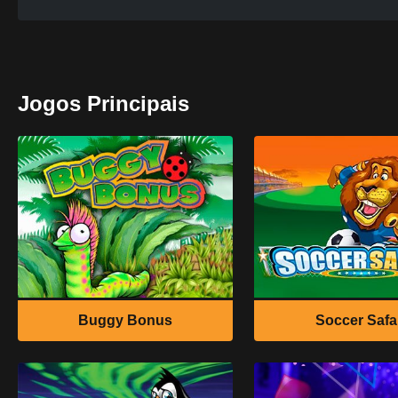
Coleção De Concessionários Ao Vivo
Jogadas Grátis, Cashback E Torneios Todas As Semana
Jogos Principais
Como Funciona O Nosso Programa De Cashback
Obtenha Estatuto VIP No Goodwin Casino: Tenha Aces
Benefícios Especiais Para Os Nossos VIPs
Goodwin Casino: Jogue Com Confiança Seguro E Licen
Porque Importam A Segurança E A Licença
Goodwin Casino No Seu Telemóvel: Jogue Jogos Sempr
Porque Escolher A Goodwin Para Jogos Móveis?
Buggy Bonus
Soccer Safa
Junte-se Aos Eventos Especiais Do Goodwin Casino: Ga
Como Maximizar Os Benefícios Do Evento De Portugal