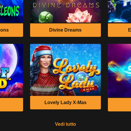
ccount
eons
Divine Dreams
E
Lovely Lady X-Mas
Vedi tutto