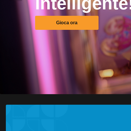
intelligente
Gioca ora