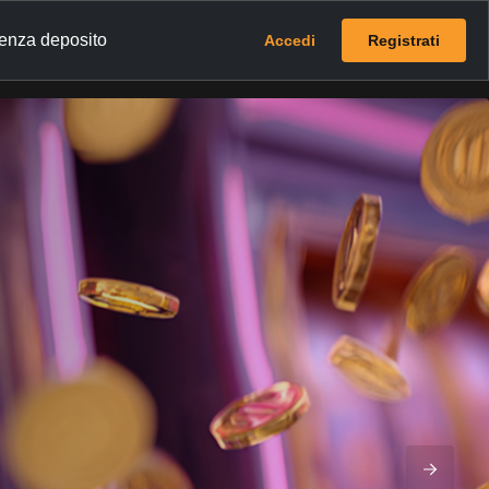
enza deposito
Accedi
Registrati