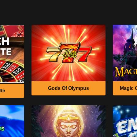
pense Speciali
n Italia
e Vuoi!
Gods Of Olympus
Magic 
tte
a Grande Con Le Festività Italia!
alia Stanno Vincendo Alla Grande!
Di Vincere