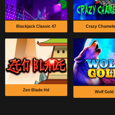
Good Win Casino: Come Registrarsi E Verificare Il Tuo A
Passi Importanti Per Completare La Verifica
Blackjack Classic 47
Crazy Chamel
Zen Blade Hd
Wolf Gold