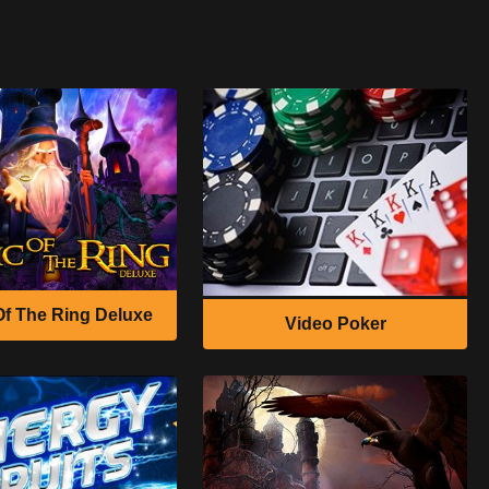
Of The Ring Deluxe
Video Poker