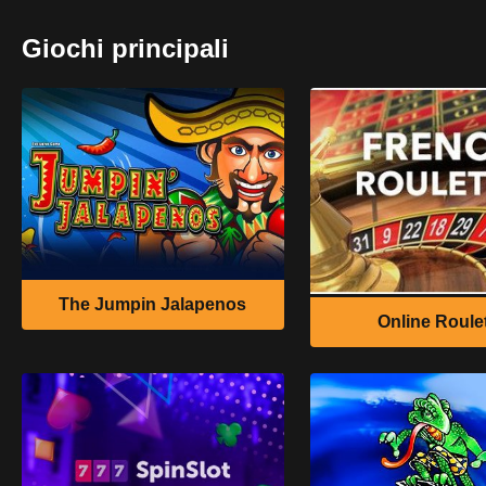
Giri Gratuiti, Cashback E Tornei Ogni Settimana
Giochi principali
Come Funziona Il Nostro Programma Di Cashback
Ottieni Lo Status VIP A Goodwin Casino: Accedi A Ricom
Vantaggi Speciali Per I Nostri VIP
Goodwin Casino: Gioca Con Fiducia Sicuro E Licenziato I
Perché Sicurezza E Licenza Contano
Goodwin Casino Sul Tuo Cellulare: Gioca Quando E Dov
Perché Scegliere Goodwin Per Il Gioco Mobile?
The Jumpin Jalapenos
Online Roule
Unisciti Agli Eventi Speciali Di Goodwin Casino: Vinci All
Come Massimizzare I Vantaggi Dell'Evento Italia
Unisciti Ai Vincitori Di Goodwin Casino: I Giocatori In It
Come Usare Goodwin Per Aumentare Le Tue Probabilità 