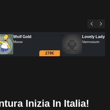
Holiday Season
Wolf Gold
Ruys
Meow
389€
ra Inizia In Italia!