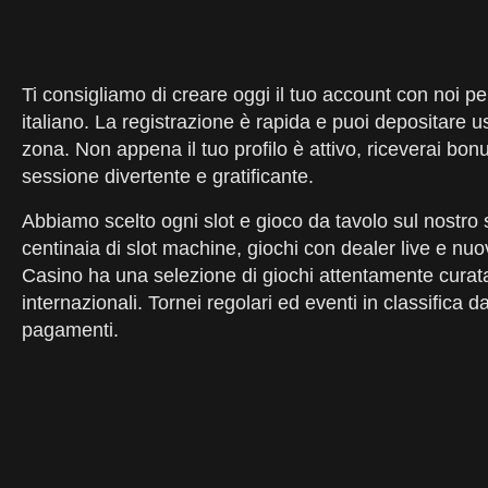
Ti consigliamo di creare oggi il tuo account con noi pe
italiano. La registrazione è rapida e puoi depositare 
zona. Non appena il tuo profilo è attivo, riceverai bon
sessione divertente e gratificante.
Abbiamo scelto ogni slot e gioco da tavolo sul nostro si
centinaia di slot machine, giochi con dealer live e 
Casino ha una selezione di giochi attentamente curata c
internazionali. Tornei regolari ed eventi in classifica da
pagamenti.