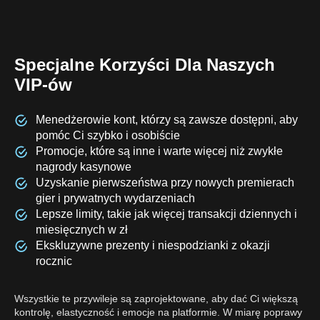
Specjalne Korzyści Dla Naszych
VIP-ów
Menedżerowie kont, którzy są zawsze dostępni, aby
pomóc Ci szybko i osobiście
Promocje, które są inne i warte więcej niż zwykłe
nagrody kasynowe
Uzyskanie pierwszeństwa przy nowych premierach
gier i prywatnych wydarzeniach
Lepsze limity, takie jak więcej transakcji dziennych i
miesięcznych w zł
Ekskluzywne prezenty i niespodzianki z okazji
rocznic
Wszystkie te przywileje są zaprojektowane, aby dać Ci większą
kontrolę, elastyczność i emocje na platformie. W miarę poprawy