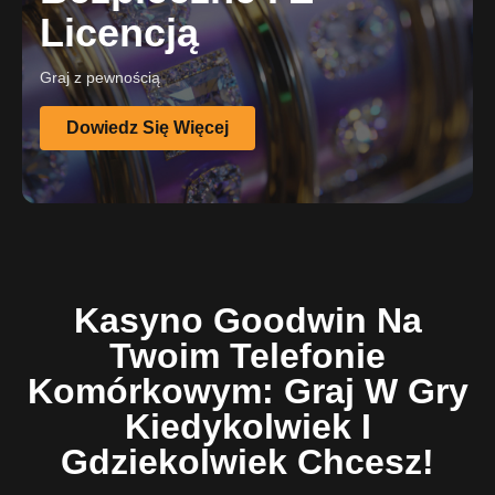
Licencją
Graj z pewnością
Dowiedz Się Więcej
Kasyno Goodwin Na
Twoim Telefonie
Komórkowym: Graj W Gry
Kiedykolwiek I
Gdziekolwiek Chcesz!