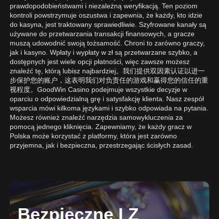
prawdopodobieństwami i niezależną weryfikacją. Ten poziom
kontroli powstrzymuje oszustwa i zapewnia, że każdy, kto idzie
do kasyna, jest traktowany sprawiedliwie. Szyfrowane kanały są
używane do przetwarzania transakcji finansowych, a gracze
muszą udowodnić swoją tożsamość. Chroni to zarówno graczy,
jak i kasyno. Wpłaty i wypłaty w zł są przetwarzane szybko, a
dostępnych jest wiele opcji płatności, więc zawsze możesz
znaleźć tę, którą lubisz najbardziej。我们提供双因素认证以进一
步保护您的账户，这表明我们对负责任的游戏和赢得您的信任的重
视程度。GoodWin Casino podejmuje wszystkie decyzje w
oparciu o odpowiedzialną grę i satysfakcję klienta. Nasz zespół
wsparcia mówi kilkoma językami i szybko odpowiada na pytania.
Możesz również znaleźć narzędzia samowykluczenia za
pomocą jednego kliknięcia. Zapewniamy, że każdy gracz w
Polska może korzystać z platformy, która jest zarówno
przyjemna, jak i bezpieczna, przestrzegając ścisłych zasad.
Bezpieczne I Z