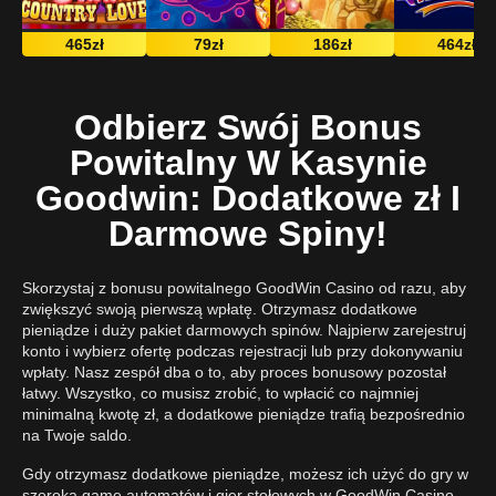
465zł
79zł
186zł
464zł
Odbierz Swój Bonus
Powitalny W Kasynie
Goodwin: Dodatkowe zł I
Darmowe Spiny!
Skorzystaj z bonusu powitalnego GoodWin Casino od razu, aby
zwiększyć swoją pierwszą wpłatę. Otrzymasz dodatkowe
pieniądze i duży pakiet darmowych spinów. Najpierw zarejestruj
konto i wybierz ofertę podczas rejestracji lub przy dokonywaniu
wpłaty. Nasz zespół dba o to, aby proces bonusowy pozostał
łatwy. Wszystko, co musisz zrobić, to wpłacić co najmniej
minimalną kwotę zł, a dodatkowe pieniądze trafią bezpośrednio
na Twoje saldo.
Gdy otrzymasz dodatkowe pieniądze, możesz ich użyć do gry w
szeroką gamę automatów i gier stołowych w GoodWin Casino.