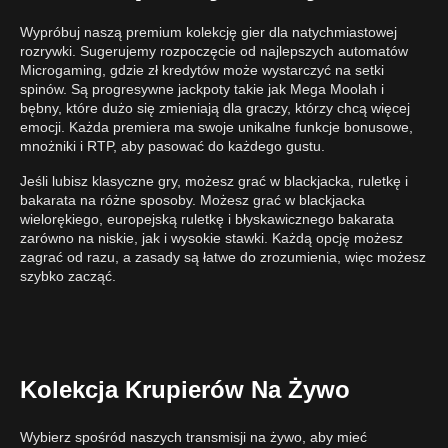
Wypróbuj naszą premium kolekcję gier dla natychmiastowej
rozrywki. Sugerujemy rozpoczęcie od najlepszych automatów
Microgaming, gdzie zł kredytów może wystarczyć na setki
spinów. Są progresywne jackpoty takie jak Mega Moolah i
bębny, które dużo się zmieniają dla graczy, którzy chcą więcej
emocji. Każda premiera ma swoje unikalne funkcje bonusowe,
mnożniki i RTP, aby pasować do każdego gustu.
Jeśli lubisz klasyczne gry, możesz grać w blackjacka, ruletkę i
bakarata na różne sposoby. Możesz grać w blackjacka
wielorękiego, europejską ruletkę i błyskawicznego bakarata
zarówno na niskie, jak i wysokie stawki. Każdą opcję możesz
zagrać od razu, a zasady są łatwe do zrozumienia, więc możesz
szybko zacząć.
Kolekcja Krupierów Na Żywo
Wybierz spośród naszych transmisji na żywo, aby mieć