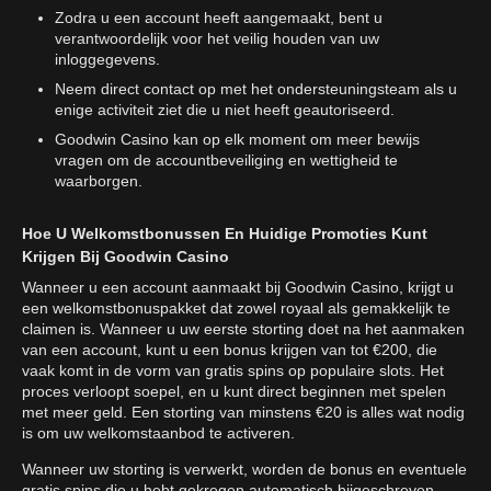
Zodra u een account heeft aangemaakt, bent u
verantwoordelijk voor het veilig houden van uw
inloggegevens.
Neem direct contact op met het ondersteuningsteam als u
enige activiteit ziet die u niet heeft geautoriseerd.
Goodwin Casino kan op elk moment om meer bewijs
vragen om de accountbeveiliging en wettigheid te
waarborgen.
Hoe U Welkomstbonussen En Huidige Promoties Kunt
Krijgen Bij Goodwin Casino
Wanneer u een account aanmaakt bij Goodwin Casino, krijgt u
een welkomstbonuspakket dat zowel royaal als gemakkelijk te
claimen is. Wanneer u uw eerste storting doet na het aanmaken
van een account, kunt u een bonus krijgen van tot €200, die
vaak komt in de vorm van gratis spins op populaire slots. Het
proces verloopt soepel, en u kunt direct beginnen met spelen
met meer geld. Een storting van minstens €20 is alles wat nodig
is om uw welkomstaanbod te activeren.
Wanneer uw storting is verwerkt, worden de bonus en eventuele
gratis spins die u hebt gekregen automatisch bijgeschreven,