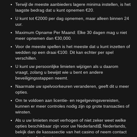
Terwijl de meeste aanbieders lagere minima instellen, is het
laagste bedrag dat u kunt opnemen €20.
U kunt tot €2000 per dag opnemen, maar alleen binnen 24
uur.
Maximum Opname Per Maand: Elke 30 dagen mag u niet
meer opnemen dan €30,000.
Voor de meeste spellen is het meeste dat u kunt inzetten of
wedden op een draai €100. Dit kan echter per spel
verschillen.
U kunt uw persoonlijke limieten wijzigen als u daarom
vraagt, zolang u bewijst wie u bent en andere
beveiligingsstappen neemt.
Naarmate uw spelvoorkeuren veranderen, geeft dit u meer
opties.
Om te voldoen aan licentie- en regelgevingsvereisten,
kunnen er meer controles nodig zijn op grote transacties of
winsten.
Als u uw limieten moet verhogen of niet zeker weet welke
opties beschikbaar zijn voor uw Nederland或 Nederlands,
bekijk dan de kassasectie van het casino of neem contact