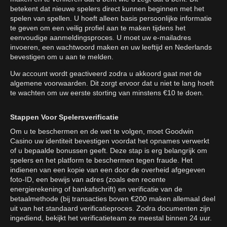
betekent dat nieuwe spelers direct kunnen beginnen met het
spelen van spellen. U hoeft alleen basis persoonlijke informatie
te geven om een veilig profiel aan te maken tijdens het
eenvoudige aanmeldingsproces. U moet uw e-mailadres
invoeren, een wachtwoord maken en uw leeftijd en Nederlands
bevestigen om u aan te melden.
Uw account wordt geactiveerd zodra u akkoord gaat met de
algemene voorwaarden. Dit zorgt ervoor dat u niet te lang hoeft
te wachten om uw eerste storting van minstens €10 te doen.
Stappen Voor Spelersverificatie
Om u te beschermen en de wet te volgen, moet Goodwin
Casino uw identiteit bevestigen voordat het opnames verwerkt
of u bepaalde bonussen geeft. Deze stap is erg belangrijk om
spelers en het platform te beschermen tegen fraude. Het
indienen van een kopie van een door de overheid afgegeven
foto-ID, een bewijs van adres (zoals een recente
energierekening of bankafschrift) en verificatie van de
betaalmethode (bij transacties boven €200 maken allemaal deel
uit van het standaard verificatieproces. Zodra documenten zijn
ingediend, bekijkt het verificatieteam ze meestal binnen 24 uur.