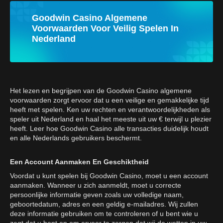
Goodwin Casino Algemene
Voorwaarden Voor Veilig Spelen In
Nederland
Het lezen en begrijpen van de Goodwin Casino algemene
voorwaarden zorgt ervoor dat u een veilige en gemakkelijke tijd
heeft met spelen. Ken uw rechten en verantwoordelijkheden als
speler uit Nederland en haal het meeste uit uw € terwijl u plezier
heeft. Leer hoe Goodwin Casino alle transacties duidelijk houdt
en alle Nederlands gebruikers beschermt.
Een Account Aanmaken En Geschiktheid
Voordat u kunt spelen bij Goodwin Casino, moet u een account
aanmaken. Wanneer u zich aanmeldt, moet u correcte
persoonlijke informatie geven zoals uw volledige naam,
geboortedatum, adres en een geldig e-mailadres. Wij zullen
deze informatie gebruiken om te controleren of u bent wie u
zegt dat u bent en om ervoor te zorgen dat wij de wetten in uw