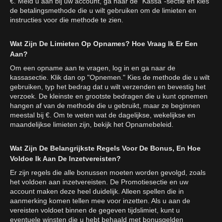
€. Meld u aan bij uw account, ga naar de "Kassa"-sectie en kies
de betalingsmethode die u wilt gebruiken om de limieten en
instructies voor die methode te zien.
Wat Zijn De Limieten Op Opnames? Hoe Vraag Ik Er Een
Aan?
Om een opname aan te vragen, log in en ga naar de
kassasectie. Klik dan op "Opnemen." Kies de methode die u wilt
gebruiken, typ het bedrag dat u wilt verzenden en bevestig het
verzoek. De kleinste en grootste bedragen die u kunt opnemen
hangen af van de methode die u gebruikt, maar ze beginnen
meestal bij €. Om te weten wat de dagelijkse, wekelijkse en
maandelijkse limieten zijn, bekijk het Opnamebeleid.
Wat Zijn De Belangrijkste Regels Voor De Bonus, En Hoe
Voldoe Ik Aan De Inzetvereisten?
Er zijn regels die alle bonussen moeten worden gevolgd, zoals
het voldoen aan inzetvereisten. De Promotiesectie en uw
account maken deze heel duidelijk. Alleen spellen die in
aanmerking komen tellen mee voor inzetten. Als u aan de
vereisten voldoet binnen de gegeven tijdslimiet, kunt u
eventuele winsten die u hebt behaald met bonusgelden