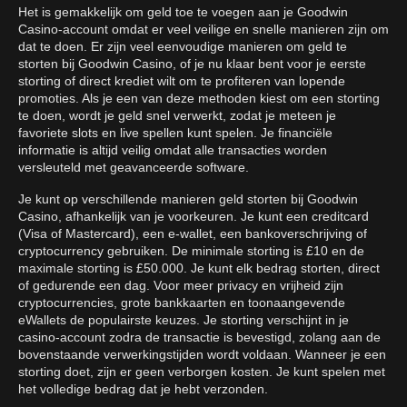
Het is gemakkelijk om geld toe te voegen aan je Goodwin
Casino-account omdat er veel veilige en snelle manieren zijn om
dat te doen. Er zijn veel eenvoudige manieren om geld te
storten bij Goodwin Casino, of je nu klaar bent voor je eerste
storting of direct krediet wilt om te profiteren van lopende
promoties. Als je een van deze methoden kiest om een storting
te doen, wordt je geld snel verwerkt, zodat je meteen je
favoriete slots en live spellen kunt spelen. Je financiële
informatie is altijd veilig omdat alle transacties worden
versleuteld met geavanceerde software.
Je kunt op verschillende manieren geld storten bij Goodwin
Casino, afhankelijk van je voorkeuren. Je kunt een creditcard
(Visa of Mastercard), een e-wallet, een bankoverschrijving of
cryptocurrency gebruiken. De minimale storting is £10 en de
maximale storting is £50.000. Je kunt elk bedrag storten, direct
of gedurende een dag. Voor meer privacy en vrijheid zijn
cryptocurrencies, grote bankkaarten en toonaangevende
eWallets de populairste keuzes. Je storting verschijnt in je
casino-account zodra de transactie is bevestigd, zolang aan de
bovenstaande verwerkingstijden wordt voldaan. Wanneer je een
storting doet, zijn er geen verborgen kosten. Je kunt spelen met
het volledige bedrag dat je hebt verzonden.