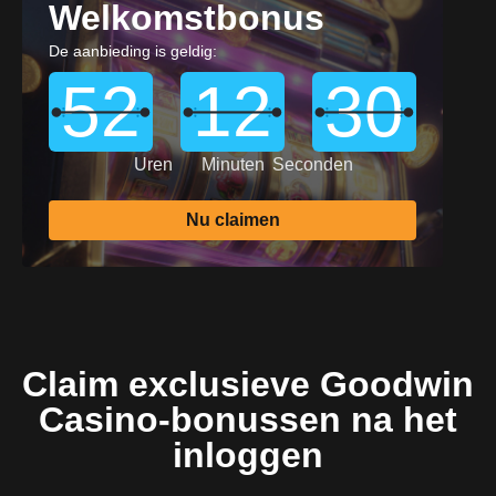
Welkomstbonus
De aanbieding is geldig:
52
12
29
Uren
Minuten
Seconden
Nu claimen
Claim exclusieve Goodwin
Casino-bonussen na het
inloggen