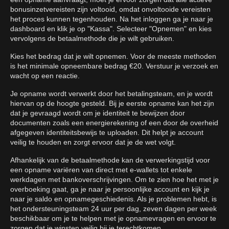
bonusinzetvereisten zijn voltooid, omdat onvoltooide vereisten
het proces kunnen tegenhouden. Na het inloggen ga je naar je
dashboard en klik je op "Kassa". Selecteer "Opnemen" en kies
vervolgens de betaalmethode die je wilt gebruiken.
Kies het bedrag dat je wilt opnemen. Voor de meeste methoden
is het minimale opneembare bedrag €20. Verstuur je verzoek en
wacht op een reactie.
Je opname wordt verwerkt door het betalingsteam, en je wordt
hiervan op de hoogte gesteld. Bij je eerste opname kan het zijn
dat je gevraagd wordt om je identiteit te bewijzen door
documenten zoals een energierekening of een door de overheid
afgegeven identiteitsbewijs te uploaden. Dit helpt je account
veilig te houden en zorgt ervoor dat je de wet volgt.
Afhankelijk van de betaalmethode kan de verwerkingstijd voor
een opname variëren van direct met e-wallets tot enkele
werkdagen met bankoverschrijvingen. Om te zien hoe het met je
overboeking gaat, ga je naar je persoonlijke account en kijk je
naar je saldo en opnamegeschiedenis. Als je problemen hebt, is
het ondersteuningsteam 24 uur per dag, zeven dagen per week
beschikbaar om je te helpen met je opnamevragen en ervoor te
zorgen dat je winsten veilig bij je terechtkomen.