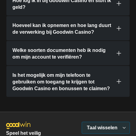
Hoe log ik in bij Goodwin Casino en stort ik
geld?
Hoeveel kan ik opnemen en hoe lang duurt
de verwerking bij Goodwin Casino?
Welke soorten documenten heb ik nodig
om mijn account te verifiëren?
Is het mogelijk om mijn telefoon te
gebruiken om toegang te krijgen tot
Goodwin Casino en bonussen te claimen?
Taal wisselen
Speel het veilig