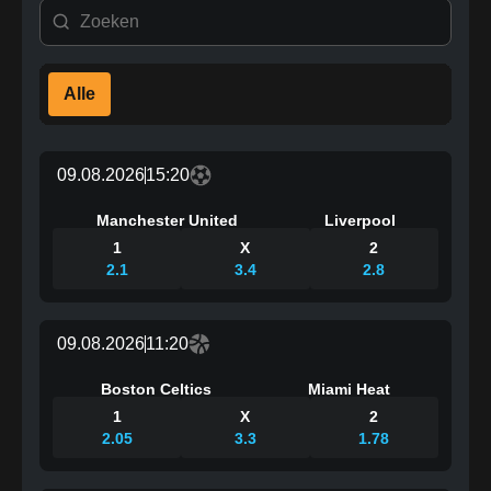
Alle
09.08.2026
15:20
Manchester United
Liverpool
1
X
2
2.1
3.4
2.8
09.08.2026
11:20
Boston Celtics
Miami Heat
1
X
2
2.05
3.3
1.78