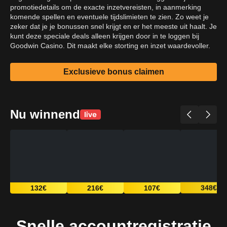
promotiedetails om de exacte inzetvereisten, in aanmerking
komende spellen en eventuele tijdslimieten te zien. Zo weet je
zeker dat je je bonussen snel krijgt en er het meeste uit haalt. Je
kunt deze speciale deals alleen krijgen door in te loggen bij
Goodwin Casino. Dit maakt elke storting en inzet waardevoller.
Exclusieve bonus claimen
Nu winnend
132€
216€
107€
348€
Snelle accountregistratie