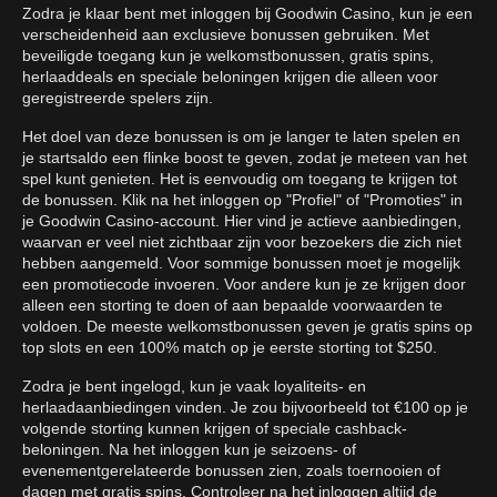
Zodra je klaar bent met inloggen bij Goodwin Casino, kun je een
verscheidenheid aan exclusieve bonussen gebruiken. Met
beveiligde toegang kun je welkomstbonussen, gratis spins,
herlaaddeals en speciale beloningen krijgen die alleen voor
geregistreerde spelers zijn.
Het doel van deze bonussen is om je langer te laten spelen en
je startsaldo een flinke boost te geven, zodat je meteen van het
spel kunt genieten. Het is eenvoudig om toegang te krijgen tot
de bonussen. Klik na het inloggen op "Profiel" of "Promoties" in
je Goodwin Casino-account. Hier vind je actieve aanbiedingen,
waarvan er veel niet zichtbaar zijn voor bezoekers die zich niet
hebben aangemeld. Voor sommige bonussen moet je mogelijk
een promotiecode invoeren. Voor andere kun je ze krijgen door
alleen een storting te doen of aan bepaalde voorwaarden te
voldoen. De meeste welkomstbonussen geven je gratis spins op
top slots en een 100% match op je eerste storting tot $250.
Zodra je bent ingelogd, kun je vaak loyaliteits- en
herlaadaanbiedingen vinden. Je zou bijvoorbeeld tot €100 op je
volgende storting kunnen krijgen of speciale cashback-
beloningen. Na het inloggen kun je seizoens- of
evenementgerelateerde bonussen zien, zoals toernooien of
dagen met gratis spins. Controleer na het inloggen altijd de