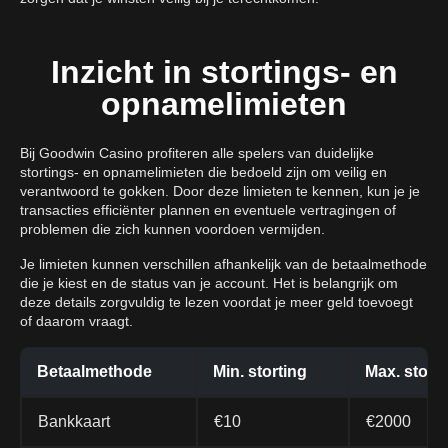
Inzicht in stortings- en
opnamelimieten
Bij Goodwin Casino profiteren alle spelers van duidelijke
stortings- en opnamelimieten die bedoeld zijn om veilig en
verantwoord te gokken. Door deze limieten te kennen, kun je je
transacties efficiënter plannen en eventuele vertragingen of
problemen die zich kunnen voordoen vermijden.
Je limieten kunnen verschillen afhankelijk van de betaalmethode
die je kiest en de status van je account. Het is belangrijk om
deze details zorgvuldig te lezen voordat je meer geld toevoegt
of daarom vraagt.
Betaalmethode
Min. storting
Max. storti
Bankkaart
€10
€2000