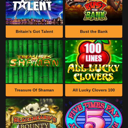
Britain's Got Talent
Bust the Bank
Treasure Of Shaman
All Lucky Clovers 100