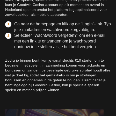
kunt je Goodwin Casino-account op elk moment en overal in
Nederland openen omdat het platform is geoptimaliseerd voor
zowel desktop- als mobiele apparaten.
Ga naar de homepage en klik op de "Login"-link. Typ
je e-mailadres en wachtwoord zorgvuldig in.
Selecteer "Wachtwoord vergeten?" om een e-mail
met een link te ontvangen om je wachtwoord
opnieuw in te stellen als je het bent vergeten.
Zodra je binnen bent, kun je vanaf slechts €10 storten om te
beginnen met spelen, in aanmerking komen voor jackpots en
bonussen ontvangen. Je beveiligde gebruikersprofiel houdt alles
wat je doet bij, zodat het gemakkelijk is om je stortingen,
bonussen en opnames in de gaten te houden. Direct nadat je
bent ingelogd bij Goodwin Casino, kun je speciale spellen
spelen en meteen prijzen winnen.