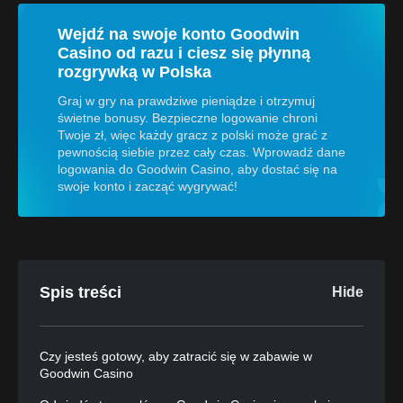
Wejdź na swoje konto Goodwin
Casino od razu i ciesz się płynną
rozgrywką w Polska
Graj w gry na prawdziwe pieniądze i otrzymuj
świetne bonusy. Bezpieczne logowanie chroni
Twoje zł, więc każdy gracz z polski może grać z
pewnością siebie przez cały czas. Wprowadź dane
logowania do Goodwin Casino, aby dostać się na
swoje konto i zacząć wygrywać!
Spis treści
Hide
Czy jesteś gotowy, aby zatracić się w zabawie w
Goodwin Casino