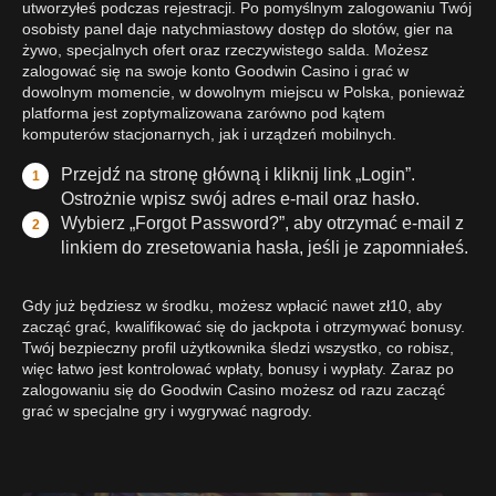
utworzyłeś podczas rejestracji. Po pomyślnym zalogowaniu Twój
osobisty panel daje natychmiastowy dostęp do slotów, gier na
żywo, specjalnych ofert oraz rzeczywistego salda. Możesz
zalogować się na swoje konto Goodwin Casino i grać w
dowolnym momencie, w dowolnym miejscu w Polska, ponieważ
platforma jest zoptymalizowana zarówno pod kątem
komputerów stacjonarnych, jak i urządzeń mobilnych.
Przejdź na stronę główną i kliknij link „Login”.
Ostrożnie wpisz swój adres e-mail oraz hasło.
Wybierz „Forgot Password?”, aby otrzymać e-mail z
linkiem do zresetowania hasła, jeśli je zapomniałeś.
Gdy już będziesz w środku, możesz wpłacić nawet zł10, aby
zacząć grać, kwalifikować się do jackpota i otrzymywać bonusy.
Twój bezpieczny profil użytkownika śledzi wszystko, co robisz,
więc łatwo jest kontrolować wpłaty, bonusy i wypłaty. Zaraz po
zalogowaniu się do Goodwin Casino możesz od razu zacząć
grać w specjalne gry i wygrywać nagrody.