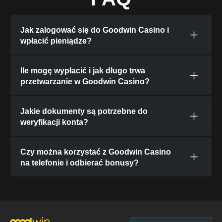
Jak zalogować się do Goodwin Casino i
wpłacić pieniądze?
Ile mogę wypłacić i jak długo trwa
przetwarzanie w Goodwin Casino?
Jakie dokumenty są potrzebne do
weryfikacji konta?
Czy można korzystać z Goodwin Casino
na telefonie i odbierać bonusy?