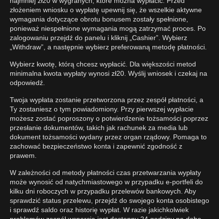
najmniej zł20 w wygranych, które można wypłacić. Przed
złożeniem wniosku o wypłatę upewnij się, że wszelkie aktywne
wymagania dotyczące obrotu bonusem zostały spełnione,
ponieważ niespełnione wymagania mogą zatrzymać proces. Po
zalogowaniu przejdź do panelu i kliknij „Cashier”. Wybierz
„Withdraw”, a następnie wybierz preferowaną metodę płatności.
Wybierz kwotę, którą chcesz wypłacić. Dla większości metod
minimalna kwota wypłaty wynosi zł20. Wyślij wniosek i czekaj na
odpowiedź.
Twoja wypłata zostanie przetworzona przez zespół płatności, a
Ty zostaniesz o tym powiadomiony. Przy pierwszej wypłacie
możesz zostać poproszony o potwierdzenie tożsamości poprzez
przesłanie dokumentów, takich jak rachunek za media lub
dokument tożsamości wydany przez organ rządowy. Pomaga to
zachować bezpieczeństwo konta i zapewnić zgodność z
prawem.
W zależności od metody płatności czas przetwarzania wypłaty
może wynosić od natychmiastowego w przypadku e-portfeli do
kilku dni roboczych w przypadku przelewów bankowych. Aby
sprawdzić status przelewu, przejdź do swojego konta osobistego
i sprawdź saldo oraz historię wypłat. W razie jakichkolwiek