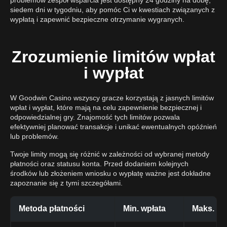
problemów zespół wsparcia jest dostępny 24 godziny na dobę,
siedem dni w tygodniu, aby pomóc Ci w kwestiach związanych z
wypłatą i zapewnić bezpieczne otrzymanie wygranych.
Zrozumienie limitów wpłat
i wypłat
W Goodwin Casino wszyscy gracze korzystają z jasnych limitów
wpłat i wypłat, które mają na celu zapewnienie bezpiecznej i
odpowiedzialnej gry. Znajomość tych limitów pozwala
efektywniej planować transakcje i unikać ewentualnych opóźnień
lub problemów.
Twoje limity mogą się różnić w zależności od wybranej metody
płatności oraz statusu konta. Przed dodaniem kolejnych
środków lub złożeniem wniosku o wypłatę ważne jest dokładne
zapoznanie się z tymi szczegółami.
Metoda płatności
Min. wpłata
Maks. wp