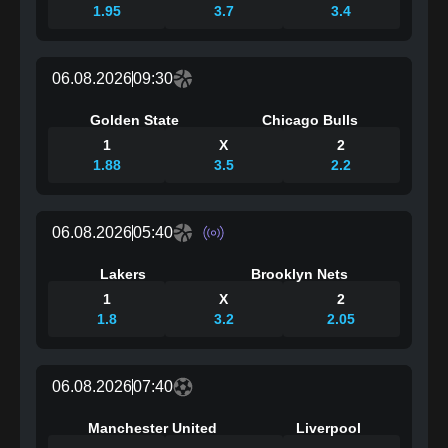
1.95
3.7
3.4
06.08.2026
09:30
Golden State
Chicago Bulls
1
X
2
1.88
3.5
2.2
06.08.2026
05:40
Lakers
Brooklyn Nets
1
X
2
1.8
3.2
2.05
06.08.2026
07:40
Manchester United
Liverpool