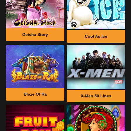
Geisha Story
Cool As Ice
Blaze Of Ra
X-Men 50 Lines