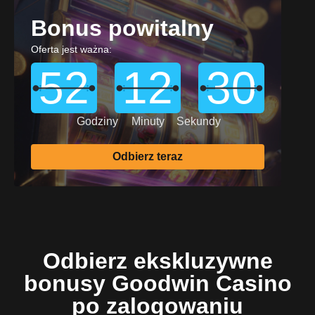
Bonus powitalny
Oferta jest ważna:
52
12
29
Godziny
Minuty
Sekundy
Odbierz teraz
Odbierz ekskluzywne
bonusy Goodwin Casino
po zalogowaniu