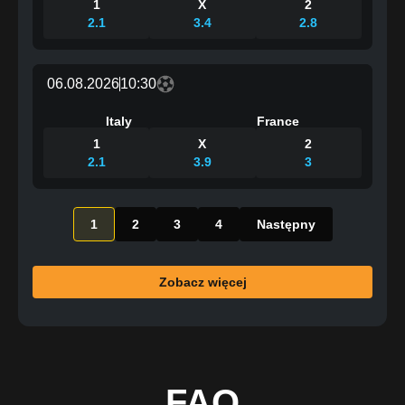
1
X
2
2.1
3.4
2.8
06.08.2026
10:30
Italy
France
1
X
2
2.1
3.9
3
1
2
3
4
Następny
Zobacz więcej
FAQ