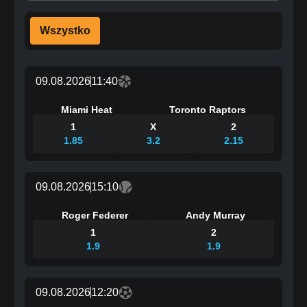
Wszystko
09.08.2026
11:40
Miami Heat
Toronto Raptors
1
X
2
1.85
3.2
2.15
09.08.2026
15:10
Roger Federer
Andy Murray
1
2
1.9
1.9
09.08.2026
12:20