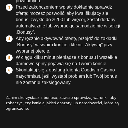
powitalnych.
Przed zakończeniem wpłaty dokładnie sprawdź
ofertę; możesz pozwolić, aby kwalifikujący się
bonus, zwykle do zł200 lub więcej, został dodany
automatycznie lub wybrać go samodzielnie w sekcji
„Bonusy”.
Aby ręcznie aktywować ofertę, przejdź do zakładki
„Bonusy” w swoim koncie i kliknij „Aktywuj” przy
wybranej ofercie.
W ciągu kilku minut pieniądze z bonusu i wszelkie
darmowe spiny pojawią się na Twoim koncie.
Skontaktuj się z obsługą klienta Goodwin Casino
natychmiast, jeśli wystąpi problem lub Twój bonus
nie zostanie zaksięgowany.
Zanim skorzystasz z bonusu, zawsze sprawdzaj warunki, aby
zobaczyć, czy istnieją jakieś obszary lub narodowości, które są
ograniczone.