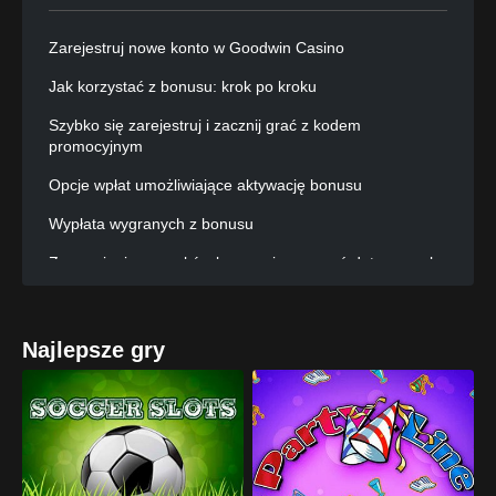
Zarejestruj nowe konto w Goodwin Casino
Jak korzystać z bonusu: krok po kroku
Szybko się zarejestruj i zacznij grać z kodem
promocyjnym
Opcje wpłat umożliwiające aktywację bonusu
Wypłata wygranych z bonusu
Zrozumienie warunków bonusu i wymagań dotyczących
obrotu
Kasyno mobilne
Najlepsze gry
Przegląd kodu promocyjnego Goodwin Casino