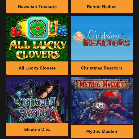
Hawaiian Treasure
Renoir Riches
All Lucky Clovers
Christmas Reactors
The Wild 3
Mythic Maiden