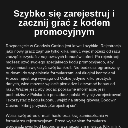
Szybko się zarejestruj i
zacznij grać z kodem
promocyjnym
Rozpoczęcie w Goodwin Casino jest łatwe i szybkie. Rejestracja
jako nowy gracz zajmuje tylko kilka minut, więc możesz od razu
zacząć korzystać z najnowszych bonusów i ofert. Po rejestracji
możesz użyć swojego specjalnego kodu promocyjnego, aby
natychmiast zwiększyć swój bankroll. Nie będziesz ograniczany
trudnymi do wypełnienia formularzami ani długimi kontrolami.
Proces rejestracji wymaga od Ciebie jedynie kilku prostych
danych, więc możesz wpłacić pieniądze i otrzymać bonus od
razu. Ważne jest, aby podać poprawne informacje, jeśli
pochodzisz z Polska lub posiadasz polski. Aby się zarejestrować
i skorzystać z kodu kuponu, wejdź na stronę główną Goodwin
Casino i kliknij przycisk „Zarejestruj się”.
Wpisz swój adres e-mail, hasło oraz kraj zamieszkania w
formularzu rejestracyjnym. Przed wysłaniem formularza
wprowadź swój kod kuponu w wyznaczonym miejscu. Kliknij link