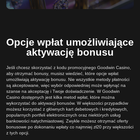
Opcje wpłat umożliwiające
aktywację bonusu
Jeśli chcesz skorzystać z kodu promocyjnego Goodwin Casino,
aby otrzymać bonusy, musisz wiedzieć, które opcje wpłat
umożliwiają aktywację bonusu. Nie wszystkie metody płatności
są akceptowane, więc wybór odpowiedniej może wpłynąć na
szanse na akceptację i Twoje doświadczenie. W Goodwin
Casino dostępnych jest kilka metod wpłat, które można
wykorzystać do aktywacji bonusów. W większości przypadków
możesz korzystać z głównych kart debetowych i kredytowych,
popularnych portfeli elektronicznych oraz niektórych usług
bankowości natychmiastowej. Zwykle możesz otrzymać oferty
bonusowe po dokonaniu wpłaty co najmniej zł20 przy większości
z tych opcji.