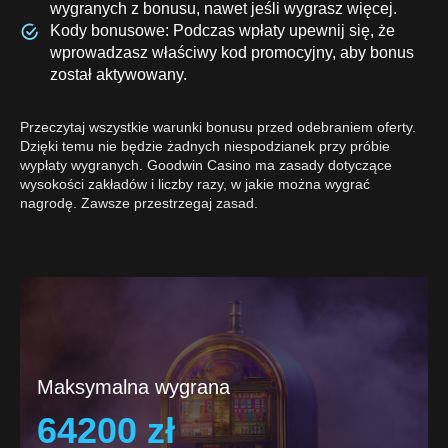
wygranych z bonusu, nawet jeśli wygrasz więcej.
Kody bonusowe: Podczas wpłaty upewnij się, że
wprowadzasz właściwy kod promocyjny, aby bonus
został aktywowany.
Przeczytaj wszystkie warunki bonusu przed odebraniem oferty.
Dzięki temu nie będzie żadnych niespodzianek przy próbie
wypłaty wygranych. Goodwin Casino ma zasady dotyczące
wysokości zakładów i liczby razy, w jakie można wygrać
nagrodę. Zawsze przestrzegaj zasad.
Maksymalna wygrana
64200 zł