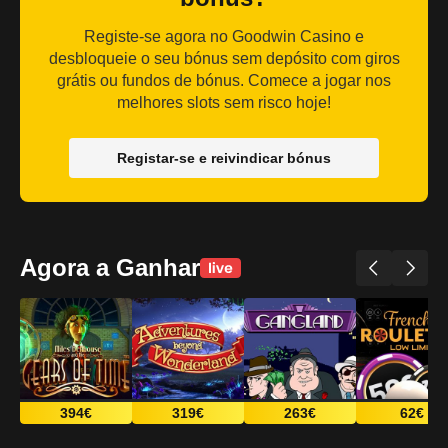
Registe-se agora no Goodwin Casino e
desbloqueie o seu bónus sem depósito com giros
grátis ou fundos de bónus. Comece a jogar nos
melhores slots sem risco hoje!
Registar-se e reivindicar bónus
Agora a Ganhar
394€
319€
263€
62€