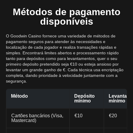
Métodos de pagamento
disponíveis
O Goodwin Casino fornece uma variedade de métodos de
pagamento seguros para atender às necessidades e
localização de cada jogador e realiza transações rápidas e
simples. Encontrará limites abertos e processamento rápido
tanto para depósitos como para levantamentos, quer o seu
primeiro depósito pretendido seja €10 ou esteja ansioso por
levantar um grande ganho de €. Cada técnica usa encriptação
completa, dando prioridade à velocidade juntamente com a
segurança.
Método
Depósito
Levantame
mínimo
mínimo
Cartões bancários (Visa,
€10
€20
Mastercard)