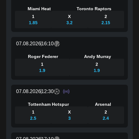
Miami Heat
Toronto Raptors
1
X
2
1.85
3.2
2.15
07.08.2026
16:10
Roger Federer
Andy Murray
1
2
1.9
1.9
07.08.2026
12:30
Tottenham Hotspur
Arsenal
1
X
2
2.5
3
2.4