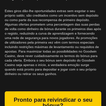
Estes giros dão-lhe oportunidades extras sem esgotar o seu
próprio saldo; são creditados como um incentivo sem depósito
ou como parte da sua recompensa de primeiro depósito.
Algumas ofertas prometem uma percentagem das suas perdas
de volta como dinheiro de bónus durante os primeiros dias após
o registo, reduzindo a curva de aprendizagem e fornecendo
uma rede de segurança para novos jogadores. As promoções
de utilizadores pela primeira vez vêm com termos especiais
incluindo restrições máximas de levantamento ou requisitos de
apostas. Para maximizar todas as possibilidades no Goodwin
Casino, deve rever cuidadosamente os termos do bónus para
cada oferta. Embora o seu bónus sem depósito do Goodwin
Casino seja apenas o início, a verdadeira emoção surge
quando está pronto para depositar e jogar com o seu próprio
dinheiro ou retirar os seus ganhos.
Pronto para reivindicar o seu
bónus?