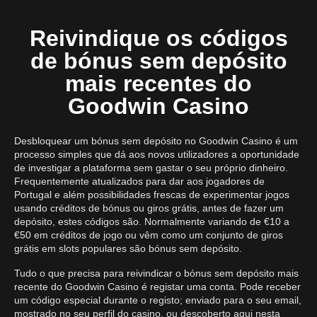
Reivindique os códigos
de bónus sem depósito
mais recentes do
Goodwin Casino
Desbloquear um bónus sem depósito no Goodwin Casino é um
processo simples que dá aos novos utilizadores a oportunidade
de investigar a plataforma sem gastar o seu próprio dinheiro.
Frequentemente atualizados para dar aos jogadores de
Portugal e além possibilidades frescas de experimentar jogos
usando créditos de bónus ou giros grátis, antes de fazer um
depósito, estes códigos são. Normalmente variando de €10 a
€50 em créditos de jogo ou vêm como um conjunto de giros
grátis em slots populares são bónus sem depósito.
Tudo o que precisa para reivindicar o bónus sem depósito mais
recente do Goodwin Casino é registar uma conta. Pode receber
um código especial durante o registo; enviado para o seu email,
mostrado no seu perfil do casino, ou descoberto aqui nesta