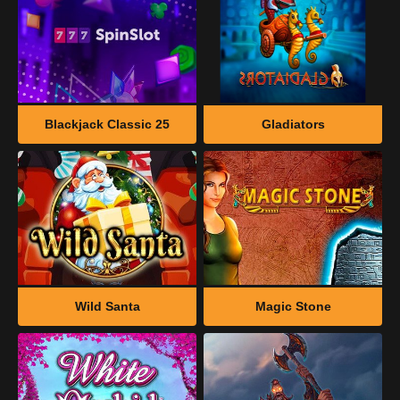
Blackjack Classic 25
A Night In Paris
Wild Santa
Magic Stone