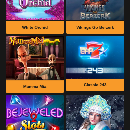
White Orchid
Vikings Go Berzerk
Classic 243
Mamma Mia