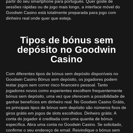
partir do seu smartphone para português. Quer goste de
sessões rápidas ou de jogo mais longo, a interface móvel do
Goodwin Casino está totalmente preparada para jogo com
dinheiro real onde quer que esteja.
Tipos de bónus sem
depósito no Goodwin
Casino
Com diferentes tipos de bónus sem depósito disponíveis no
Goodwin Casino Bónus sem depósito, os jogadores podem
testar jogos sem correr risco financeiro pessoal. Tanto
jogadores novos como experientes escolhem frequentemente
bónus sem depósito, uma vez que oferecem a possibilidade de
ganhar benefícios em dinheiro real. No Goodwin Casino Grátis,
os principais tipos de bónus sem depósito são números fixos de
giros grátis em jogos de slots escolhidos. Dinheiro grátis: A
conta do jogador é creditada com uma quantia de bónus
específica. Abra uma conta no Goodwin Casino. Se solicitado,
confirme o seu endereço de email. Reivindique o bónus sem